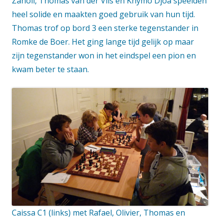
een
Zanoli, Thomas van der Vlis en Khymo Djoa speelden
nieuw
heel solide en maakten goed gebruik van hun tijd.
venster
Thomas trof op bord 3 een sterke tegenstander in
Romke de Boer. Het ging lange tijd gelijk op maar
zijn tegenstander won in het eindspel een pion en
kwam beter te staan.
Caissa C1 (links) met Rafael, Olivier, Thomas en