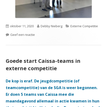
Gepubliceerd
Auteur
Categorieën
oktober 11, 2020
Debby Nieberg
Externe Competitie
op
op Caissa E-team door naar de landelijke finale!
Geef een reactie
Goede start Caissa-teams in
externe competitie
De kop is eraf. De jeugdcompetitie (of
teamcompetitie) van de SGA is weer begonnen.
Er doen 5 teams van Caissa mee die
maandagavond allemaal in actie kwamen in hun