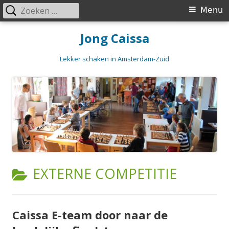
Zoeken
Primair
Menu
naar:
menu
Spring
Jong Caissa
naar
inhoud
Lekker schaken in Amsterdam-Zuid
CATEGORIE:
EXTERNE COMPETITIE
Caissa E-team door naar de