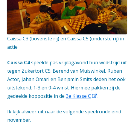
Caissa C3 (bovenste rij) en Caissa C5 (onderste rij) in
actie
Caissa C4
speelde pas vrijdagavond hun wedstrijd uit
tegen Zukertort C5. Berend van Muiswinkel, Ruben
Actor, Jahan Omari en Benjamin Smits deden het ook
uitstekend: 1-3 en 0-4 winst. Hiermee pakken zij de
Opent
gedeelde koppositie in de
3e Klasse C
.
in
Ik kijk alweer uit naar de volgende speelronde eind
een
november.
nieuw
venster