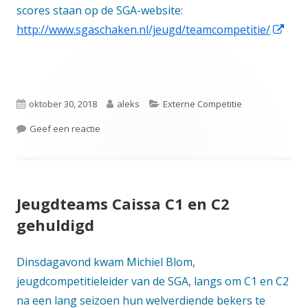
scores staan op de SGA-website:
Ope
http://www.sgaschaken.nl/jeugd/teamcompetitie/
in
een
nie
Gepubliceerd
Auteur
Categorieën
oktober 30, 2018
aleks
Externe Competitie
vens
op
op Goede start Caissa-teams in externe competiti
Geef een reactie
Jeugdteams Caissa C1 en C2
gehuldigd
Dinsdagavond kwam Michiel Blom,
jeugdcompetitieleider van de SGA, langs om C1 en C2
na een lang seizoen hun welverdiende bekers te