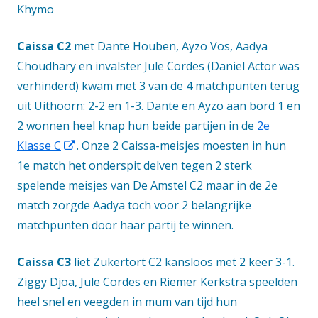
Khymo
Caissa C2
met Dante Houben, Ayzo Vos, Aadya
Choudhary en invalster Jule Cordes (Daniel Actor was
verhinderd) kwam met 3 van de 4 matchpunten terug
uit Uithoorn: 2-2 en 1-3. Dante en Ayzo aan bord 1 en
2 wonnen heel knap hun beide partijen in de
2e
Opent
Klasse C
. Onze 2 Caissa-meisjes moesten in hun
in
1e match het onderspit delven tegen 2 sterk
een
spelende meisjes van De Amstel C2 maar in de 2e
nieuw
match zorgde Aadya toch voor 2 belangrijke
venster
matchpunten door haar partij te winnen.
Caissa C3
liet Zukertort C2 kansloos met 2 keer 3-1.
Ziggy Djoa, Jule Cordes en Riemer Kerkstra speelden
heel snel en veegden in mum van tijd hun