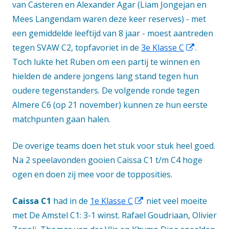
van Casteren en Alexander Agar (Liam Jongejan en
Mees Langendam waren deze keer reserves) - met
een gemiddelde leeftijd van 8 jaar - moest aantreden
Opent
tegen SVAW C2, topfavoriet in de
3e Klasse C
.
in
Toch lukte het Ruben om een partij te winnen en
een
hielden de andere jongens lang stand tegen hun
nieuw
oudere tegenstanders. De volgende ronde tegen
venster
Almere C6 (op 21 november) kunnen ze hun eerste
matchpunten gaan halen.
De overige teams doen het stuk voor stuk heel goed.
Na 2 speelavonden gooien Caissa C1 t/m C4 hoge
ogen en doen zij mee voor de topposities.
Opent
Caissa C1
had in de
1e Klasse C
niet veel moeite
in
met De Amstel C1: 3-1 winst. Rafael Goudriaan, Olivier