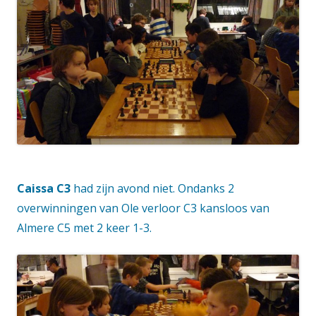
Caissa C3
had zijn avond niet. Ondanks 2
overwinningen van Ole verloor C3 kansloos van
Almere C5 met 2 keer 1-3.