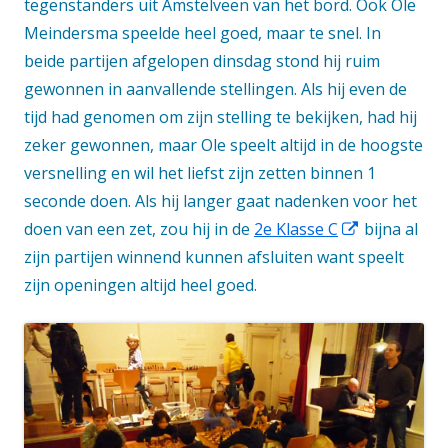
tegenstanders uit Amstelveen van het bord. Ook Ole
Meindersma speelde heel goed, maar te snel. In
beide partijen afgelopen dinsdag stond hij ruim
gewonnen in aanvallende stellingen. Als hij even de
tijd had genomen om zijn stelling te bekijken, had hij
zeker gewonnen, maar Ole speelt altijd in de hoogste
versnelling en wil het liefst zijn zetten binnen 1
seconde doen. Als hij langer gaat nadenken voor het
Opent
doen van een zet, zou hij in de
2e Klasse C
bijna al
in
zijn partijen winnend kunnen afsluiten want speelt
een
zijn openingen altijd heel goed.
nieuw
venster