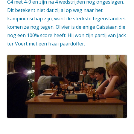
C4 met 4-0 en zijn na 4 wedstrijden nog ongeslagen.
Dit betekent niet dat zij al op weg naar het
kampioenschap zijn, want de sterkste tegenstanders
komen ze nog tegen. Olivier is de enige Caissiaan die
nog een 100% score heeft. Hij won zijn partij van Jack
ter Voert met een fraai paardoffer.