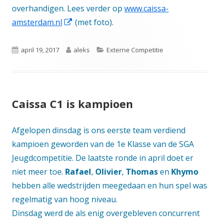
overhandigen. Lees verder op
www.caissa-
Opent
amsterdam.nl
(met foto).
in
een
Gepubliceerd
Auteur
Categorieën
april 19, 2017
aleks
Externe Competitie
nieuw
op
venster
Caissa C1 is kampioen
Afgelopen dinsdag is ons eerste team verdiend
kampioen geworden van de 1e Klasse van de SGA
Jeugdcompetitie. De laatste ronde in april doet er
niet meer toe.
Rafael
,
Olivier
,
Thomas
en
Khymo
hebben alle wedstrijden meegedaan en hun spel was
regelmatig van hoog niveau.
Dinsdag werd de als enig overgebleven concurrent