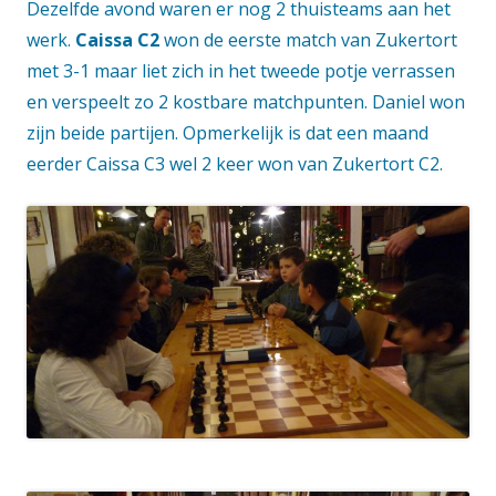
Dezelfde avond waren er nog 2 thuisteams aan het
werk.
Caissa C2
won de eerste match van Zukertort
met 3-1 maar liet zich in het tweede potje verrassen
en verspeelt zo 2 kostbare matchpunten. Daniel won
zijn beide partijen. Opmerkelijk is dat een maand
eerder Caissa C3 wel 2 keer won van Zukertort C2.