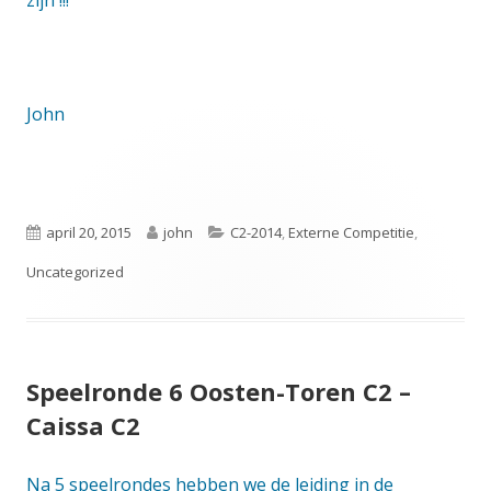
zijn !!!
John
Gepubliceerd
Auteur
Categorieën
april 20, 2015
john
C2-2014
,
Externe Competitie
,
op
Uncategorized
Speelronde 6 Oosten-Toren C2 –
Caissa C2
Na 5 speelrondes hebben we de leiding in de