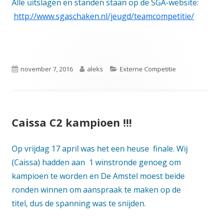
Alle uitslagen en standen staan op de SGA-website:
http://www.sgaschaken.nl/jeugd/teamcompetitie/
Gepubliceerd
Auteur
Categorieën
november 7, 2016
aleks
Externe Competitie
op
Caissa C2 kampioen !!!
Op vrijdag 17 april was het een heuse finale. Wij
(Caissa) hadden aan 1 winstronde genoeg om
kampioen te worden en De Amstel moest beide
ronden winnen om aanspraak te maken op de
titel, dus de spanning was te snijden.