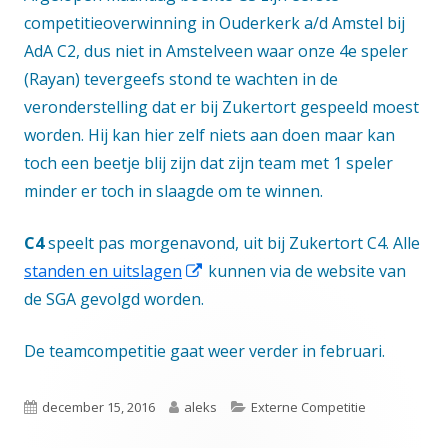
competitieoverwinning in Ouderkerk a/d Amstel bij
AdA C2, dus niet in Amstelveen waar onze 4e speler
(Rayan) tevergeefs stond te wachten in de
veronderstelling dat er bij Zukertort gespeeld moest
worden. Hij kan hier zelf niets aan doen maar kan
toch een beetje blij zijn dat zijn team met 1 speler
minder er toch in slaagde om te winnen.
C4
speelt pas morgenavond, uit bij Zukertort C4. Alle
Opent
standen en uitslagen
kunnen via de website van
in
de SGA gevolgd worden.
een
De teamcompetitie gaat weer verder in februari.
nieuw
venster
Gepubliceerd
Auteur
Categorieën
december 15, 2016
aleks
Externe Competitie
op