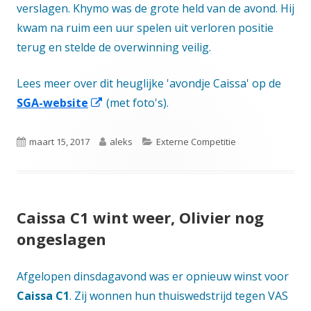
verslagen. Khymo was de grote held van de avond. Hij
kwam na ruim een uur spelen uit verloren positie
terug en stelde de overwinning veilig.
Lees meer over dit heuglijke 'avondje Caissa' op de
Opent
SGA-website
(met foto's).
in
een
Gepubliceerd
Auteur
Categorieën
maart 15, 2017
aleks
Externe Competitie
nieuw
op
venster
Caissa C1 wint weer, Olivier nog
ongeslagen
Afgelopen dinsdagavond was er opnieuw winst voor
Caissa C1
. Zij wonnen hun thuiswedstrijd tegen VAS