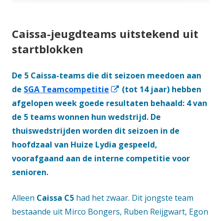
Caissa-jeugdteams uitstekend uit
startblokken
De 5 Caissa-teams die dit seizoen meedoen aan
Opent
de
SGA Teamcompetitie
(tot 14 jaar) hebben
in
afgelopen week goede resultaten behaald: 4 van
een
de 5 teams wonnen hun wedstrijd. De
nieuw
thuiswedstrijden worden dit seizoen in de
venster
hoofdzaal van Huize Lydia gespeeld,
voorafgaand aan de interne competitie voor
senioren.
Alleen
Caissa C5
had het zwaar. Dit jongste team
bestaande uit Mirco Bongers, Ruben Reijgwart, Egon