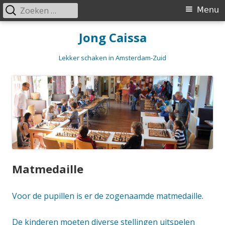
Zoeken
Primair
Menu
naar:
menu
Spring
Jong Caissa
naar
inhoud
Lekker schaken in Amsterdam-Zuid
Matmedaille
Voor de pupillen is er de zogenaamde matmedaille.
De kinderen moeten diverse stellingen uitspelen