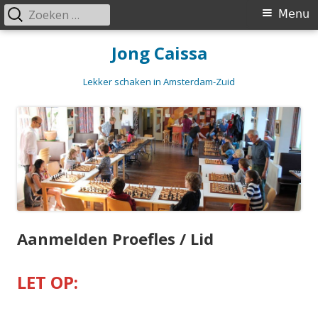
Zoeken
Primair
Menu
naar:
menu
Spring
Jong Caissa
naar
inhoud
Lekker schaken in Amsterdam-Zuid
Aanmelden Proefles / Lid
LET OP: