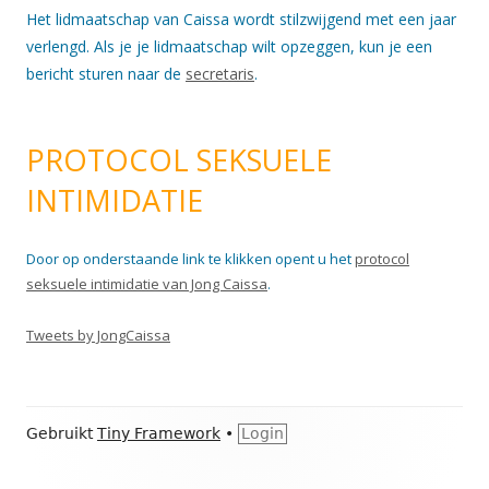
Het lidmaatschap van Caissa wordt stilzwijgend met een jaar
verlengd. Als je je lidmaatschap wilt opzeggen, kun je een
bericht sturen naar de
secretaris
.
PROTOCOL SEKSUELE
INTIMIDATIE
Door op onderstaande link te klikken opent u het
protocol
seksuele intimidatie van Jong Caissa
.
Tweets by JongCaissa
Footer
Gebruikt
Tiny Framework
•
Login
inhoud