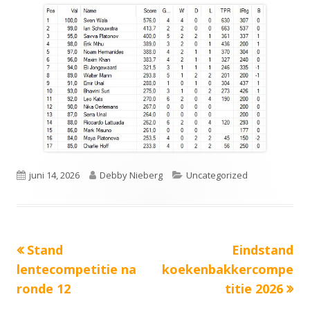
Gepubliceerd
Auteur
Categorieën
juni 14, 2026
Debby Nieberg
Uncategorized
op
Vorige
Volgende
Stand
Eindstand
Bericht
bericht:
bericht:
lentecompetitie na
koekenbakkercompe
navigatie
ronde 12
titie 2026