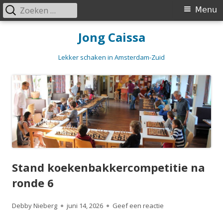
Zoeken
Primair
Menu
naar:
menu
Spring
Jong Caissa
naar
inhoud
Lekker schaken in Amsterdam-Zuid
Stand koekenbakkercompetitie na
ronde 6
Auteur
Gepubliceerd
op Stand koekenbak
Debby Nieberg
juni 14, 2026
Geef een reactie
op