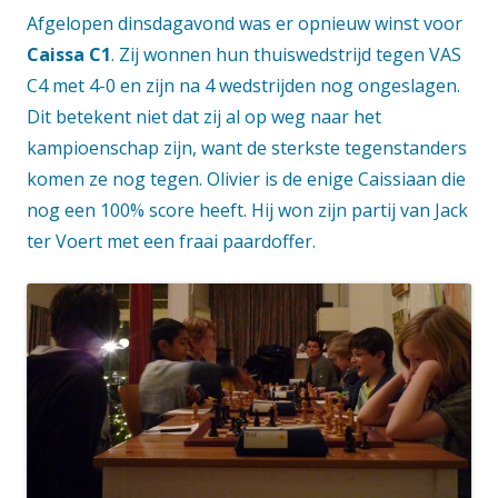
Afgelopen dinsdagavond was er opnieuw winst voor
Caissa C1
. Zij wonnen hun thuiswedstrijd tegen VAS
C4 met 4-0 en zijn na 4 wedstrijden nog ongeslagen.
Dit betekent niet dat zij al op weg naar het
kampioenschap zijn, want de sterkste tegenstanders
komen ze nog tegen. Olivier is de enige Caissiaan die
nog een 100% score heeft. Hij won zijn partij van Jack
ter Voert met een fraai paardoffer.