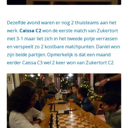
Dezelfde avond waren er nog 2 thuisteams aan het
werk.
Caissa C2
won de eerste match van Zukertort
met 3-1 maar liet zich in het tweede potje verrassen
en verspeelt zo 2 kostbare matchpunten. Daniel won
zijn beide partijen. Opmerkelijk is dat een maand
eerder Caissa C3 wel 2 keer won van Zukertort C2.