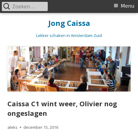
Zoeken
Primair
Menu
naar:
menu
Spring
Jong Caissa
naar
inhoud
Lekker schaken in Amsterdam-Zuid
Caissa C1 wint weer, Olivier nog
ongeslagen
Auteur
Gepubliceerd
aleks
december 15, 2016
op