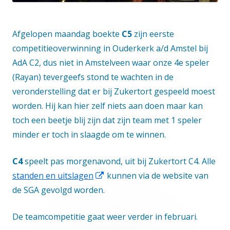
Afgelopen maandag boekte
C5
zijn eerste
competitieoverwinning in Ouderkerk a/d Amstel bij
AdA C2, dus niet in Amstelveen waar onze 4e speler
(Rayan) tevergeefs stond te wachten in de
veronderstelling dat er bij Zukertort gespeeld moest
worden. Hij kan hier zelf niets aan doen maar kan
toch een beetje blij zijn dat zijn team met 1 speler
minder er toch in slaagde om te winnen.
C4
speelt pas morgenavond, uit bij Zukertort C4. Alle
Opent
standen en uitslagen
kunnen via de website van
in
de SGA gevolgd worden.
een
De teamcompetitie gaat weer verder in februari.
nieuw