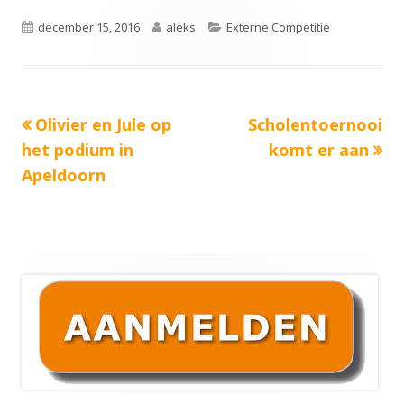
venster
Gepubliceerd
Auteur
Categorieën
december 15, 2016
aleks
Externe Competitie
op
Vorige
Volgende
Olivier en Jule op
Scholentoernooi
Bericht
bericht:
bericht:
het podium in
komt er aan
navigatie
Apeldoorn
Hoofd
sidebar