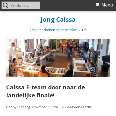
Zoeken
Primair
Menu
naar:
menu
Spring
Jong Caissa
naar
inhoud
Lekker schaken in Amsterdam-Zuid
Caissa E-team door naar de
landelijke finale!
Auteur
Gepubliceerd
op Caissa E-tea
Debby Nieberg
oktober 11, 2020
Geef een reactie
op