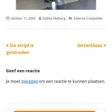
Gepubliceerd
Auteur
Categorieën
oktober 11, 2020
Debby Nieberg
Externe Competitie
op
Vorige
Volgende
De strijd is
Sinterklaas
Bericht
bericht:
bericht:
gestreden
navigatie
Geef een reactie
Je moet
inloggen
om een reactie te kunnen plaatsen.