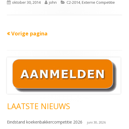
Gepubliceerd
Auteur
Categorieën
oktober 30, 2014
john
C2-2014
,
Externe Competitie
op
Vorige pagina
Berichten
navigatie
Hoofd
sidebar
LAATSTE NIEUWS
Eindstand koekenbakkercompetitie 2026
juni 30, 2026