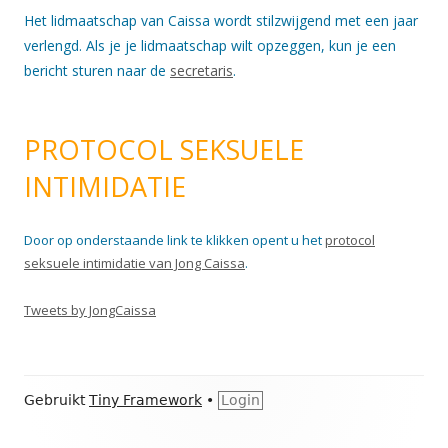
Het lidmaatschap van Caissa wordt stilzwijgend met een jaar
verlengd. Als je je lidmaatschap wilt opzeggen, kun je een
bericht sturen naar de
secretaris
.
PROTOCOL SEKSUELE
INTIMIDATIE
Door op onderstaande link te klikken opent u het
protocol
seksuele intimidatie van Jong Caissa
.
Tweets by JongCaissa
Footer
Gebruikt
Tiny Framework
•
Login
inhoud