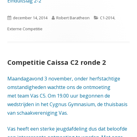
Einduitslag 2-2
Gepubliceerd
Auteur
Categorieën
december 14, 2014
Robert Baratheon
C1-2014
,
op
Externe Competitie
Competitie Caissa C2 ronde 2
Maandagavond 3 november, onder herfstachtige
omstandigheden wachtte ons de ontmoeting
met team Vas C5. Om 19.00 uur begonnen de
wedstrijden in het Cygnus Gymnasium, de thuisbasis
van schaakvereniging Vas.
Vas heeft een sterke jeugdafdeling dus dat beloofde