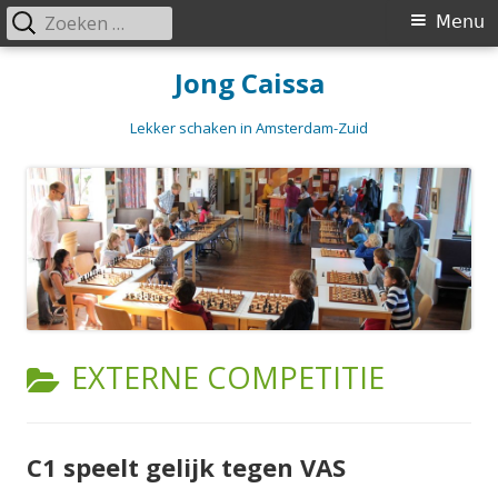
Zoeken
Primair
Menu
naar:
menu
Spring
Jong Caissa
naar
inhoud
Lekker schaken in Amsterdam-Zuid
CATEGORIE:
EXTERNE COMPETITIE
C1 speelt gelijk tegen VAS