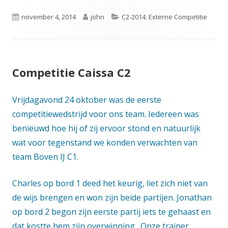
Gepubliceerd
Auteur
Categorieën
november 4, 2014
john
C2-2014
,
Externe Competitie
op
Competitie Caissa C2
Vrijdagavond 24 oktober was de eerste
competitiewedstrijd voor ons team. Iedereen was
benieuwd hoe hij of zij ervoor stond en natuurlijk
wat voor tegenstand we konden verwachten van
team Boven IJ C1.
Charles op bord 1 deed het keurig, liet zich niet van
de wijs brengen en won zijn beide partijen. Jonathan
op bord 2 begon zijn eerste partij iets te gehaast en
dat kostte hem zijn overwinning. Onze trainer