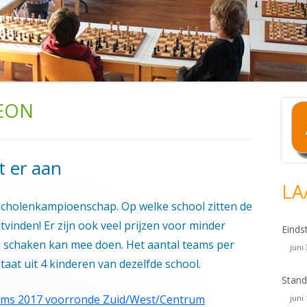
EON
Ho
si
t er aan
LA
 scholenkampioenschap. Op welke school zitten de
vinden! Er zijn ook veel prijzen voor minder
Einds
n schaken kan mee doen. Het aantal teams per
juni
aat uit 4 kinderen van dezelfde school.
Stand
ams 2017 voorronde Zuid/West/Centrum
juni