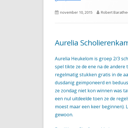
Gepubliceerd
Auteur
november 10, 2015
Robert Barath
op
Aurelia Scholierenka
Aurelia Heukelom is groep 2/3 s
spel tikte ze de ene na de andere
regelmatig stukken gratis in de a
dusdanig geïmponeerd en beduusd 
ze zondag niet kon winnen was taf
een nul uitdeelde toen ze de rege
moest maar een keer beginnen). L
gewoon.