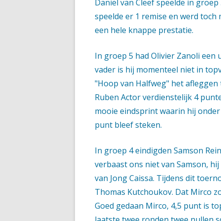
Daniël van Cleef speelde in groep 
speelde er 1 remise en werd toch 
een hele knappe prestatie.
In groep 5 had Olivier Zanoli een 
vader is hij momenteel niet in to
"Hoop van Halfweg" het afleggen 
Ruben Actor verdienstelijk 4 punt
mooie eindsprint waarin hij onder
punt bleef steken.
In groep 4 eindigden Samson Rein
verbaast ons niet van Samson, hij 
van Jong Caissa. Tijdens dit toer
Thomas Kutchoukov. Dat Mirco zo 
Goed gedaan Mirco, 4,5 punt is top
laatste twee ronden twee nullen sc