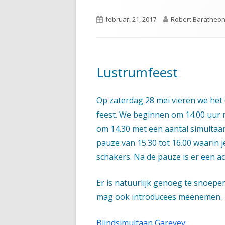
Gepubliceerd
Auteur
februari 21, 2017
Robert Baratheo
op
Lustrumfeest
Op zaterdag 28 mei vieren we het 
feest. We beginnen om 14.00 uur m
om 14.30 met een aantal simultaa
pauze van 15.30 tot 16.00 waarin 
schakers. Na de pauze is er een ac
Er is natuurlijk genoeg te snoepen
mag ook introducees meenemen.
Blindsimultaan Gareyev
: