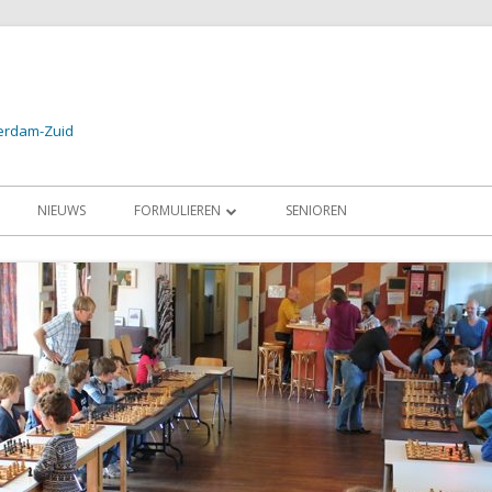
terdam-Zuid
NIEUWS
FORMULIEREN
SENIOREN
24
AANMELDEN PROEFLES / LID
2024
AANMELDEN SCHAAKSCHOOL