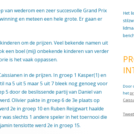
p van wederom een zeer succesvolle Grand Prix
Het l
erwinning en meteen een hele grote. Er gaan er
stilz
lidma
beric
0 kinderen om de prijzen. Veel bekende namen uit
 een boel (mij) onbekende kinderen van verder
PR
orie is het vaak oppassen.
IN
Caissianen in de prijzen. In groep 1 Kasper(1) en
stil na 5 uit 5 maar 5 uit 7 bleek nog genoeg voor
Door 
ep 5 door de beslissende partij van Daniel van
het
pr
werd. Olivier pakte in groep 6 de 3e plaats op
Caiss
werd 2e in groep 10 en Ruben Reijgwart haalde
Tweet
 was slechts 1 andere speler in het toernooi die
jamin tenslotte werd 2e in groep 15.