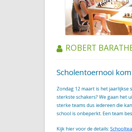
HANDIGE DOCUMENTEN
ASPIRANTEN, HERFST 2023
SUPERSTERREN, HERFST 2023
AUTEUR:
ROBERT BARATH
Scholentoernooi kom
Zondag 12 maart is het jaarlijkse
sterkste schakers? We gaan het uit
sterke teams dus iedereen die ka
school is onbeperkt. Een team best
Kijk hier voor de details:
Schoolte