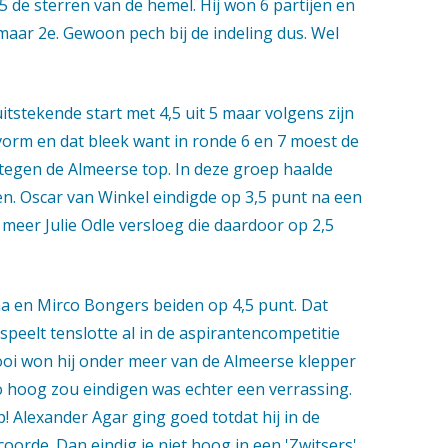
5 de sterren van de hemel. Hij won 6 partijen en
maar 2e. Gewoon pech bij de indeling dus. Wel
uitstekende start met 4,5 uit 5 maar volgens zijn
pvorm en dat bleek want in ronde 6 en 7 moest de
tegen de Almeerse top. In deze groep haalde
en. Oscar van Winkel eindigde op 3,5 punt na een
 meer Julie Odle versloeg die daardoor op 2,5
a en Mirco Bongers beiden op 4,5 punt. Dat
speelt tenslotte al in de aspirantencompetitie
nooi won hij onder meer van de Almeerse klepper
hoog zou eindigen was echter een verrassing.
! Alexander Agar ging goed totdat hij in de
oorde. Dan eindig je niet hoog in een 'Zwitsers'