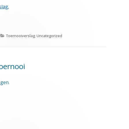
slag.
Categorieën
Toernooiverslag
,
Uncategorized
toernooi
agen.