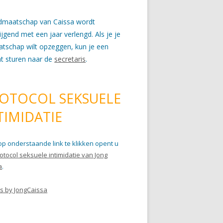
idmaatschap van Caissa wordt
wijgend met een jaar verlengd. Als je je
atschap wilt opzeggen, kun je een
ht sturen naar de
secretaris
.
OTOCOL SEKSUELE
TIMIDATIE
op onderstaande link te klikken opent u
otocol seksuele intimidatie van Jong
a
.
s by JongCaissa