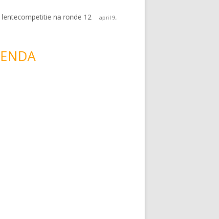
 lentecompetitie na ronde 12
april 9,
ENDA