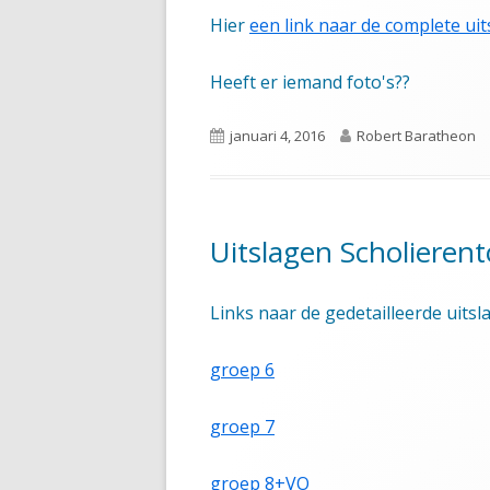
Hier
een link naar de complete uit
Heeft er iemand foto's??
Gepubliceerd
Auteur
januari 4, 2016
Robert Baratheon
op
Uitslagen Scholieren
Links naar de gedetailleerde uitsl
groep 6
groep 7
groep 8+VO