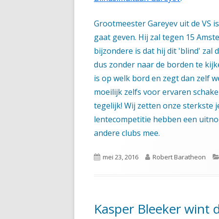
Grootmeester Gareyev uit de VS is
gaat geven. Hij zal tegen 15 Amst
bijzondere is dat hij dit 'blind' zal
dus zonder naar de borden te kijke
is op welk bord en zegt dan zelf wel
moeilijk zelfs voor ervaren schake
tegelijk! Wij zetten onze sterkste
lentecompetitie hebben een uitno
andere clubs mee.
Gepubliceerd
Auteur
mei 23, 2016
Robert Baratheon
op
Kasper Bleeker wint 