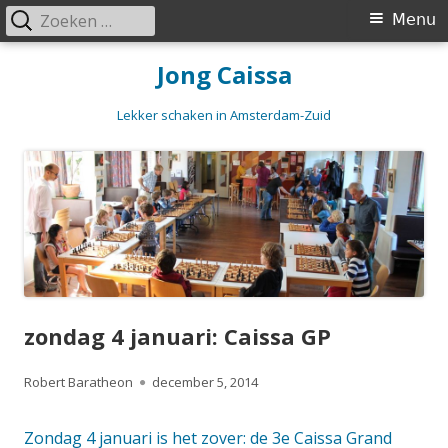
Zoeken
Primair
Menu
naar:
menu
Spring
Jong Caissa
naar
inhoud
Lekker schaken in Amsterdam-Zuid
zondag 4 januari: Caissa GP
Auteur
Gepubliceerd
Robert Baratheon
december 5, 2014
op
Zondag 4 januari is het zover: de 3e Caissa Grand