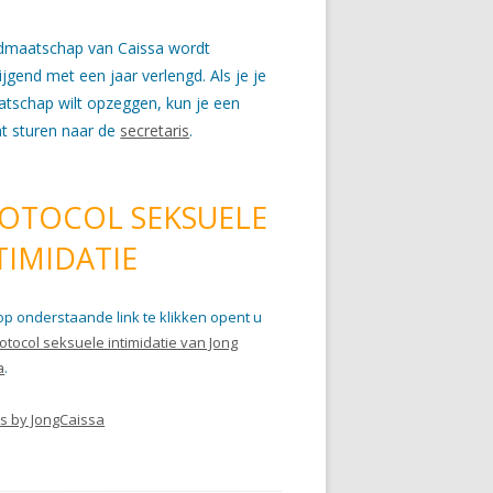
idmaatschap van Caissa wordt
wijgend met een jaar verlengd. Als je je
atschap wilt opzeggen, kun je een
ht sturen naar de
secretaris
.
OTOCOL SEKSUELE
TIMIDATIE
op onderstaande link te klikken opent u
otocol seksuele intimidatie van Jong
a
.
s by JongCaissa