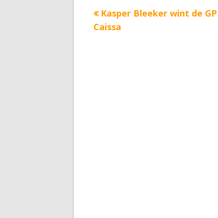
Vorige
Kasper Bleeker wint de GP
Bericht
bericht:
Caissa
navigatie