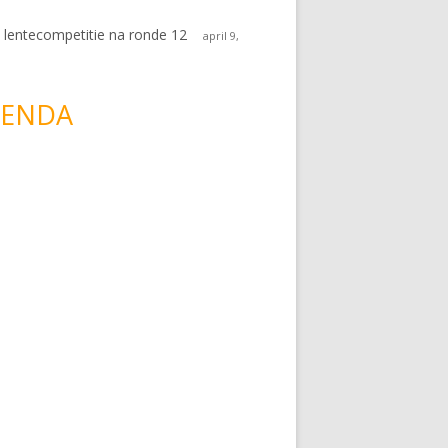
 lentecompetitie na ronde 12
april 9,
ENDA