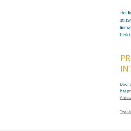
Het l
stilz
lidma
beric
PR
IN
Door 
het
pr
Caiss
Tweet