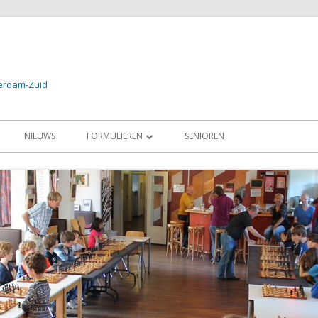
terdam-Zuid
NIEUWS
FORMULIEREN
SENIOREN
24
AANMELDEN PROEFLES / LID
2024
AANMELDEN SCHAAKSCHOOL