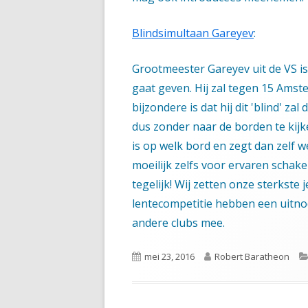
Blindsimultaan Gareyev
:
Grootmeester Gareyev uit de VS is
gaat geven. Hij zal tegen 15 Amst
bijzondere is dat hij dit 'blind' zal
dus zonder naar de borden te kijke
is op welk bord en zegt dan zelf wel
moeilijk zelfs voor ervaren schake
tegelijk! Wij zetten onze sterkste
lentecompetitie hebben een uitno
andere clubs mee.
Gepubliceerd
Auteur
mei 23, 2016
Robert Baratheon
op