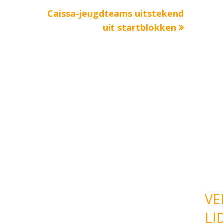
Volgende
Caissa-jeugdteams uitstekend
bericht:
uit startblokken
VE
LI