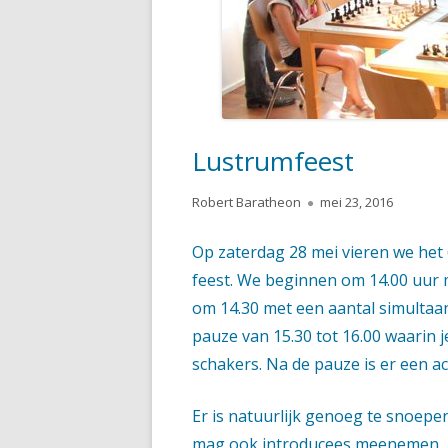
HANDIGE DOCUMENTEN
ASPIRANTEN, HERFST 2023
SUPERSTERREN, HERFST 2023
Lustrumfeest
Auteur
Gepubliceerd
Robert Baratheon
mei 23, 2016
op
Op zaterdag 28 mei vieren we het 
feest. We beginnen om 14.00 uur m
om 14.30 met een aantal simultaa
pauze van 15.30 tot 16.00 waarin 
schakers. Na de pauze is er een ac
Er is natuurlijk genoeg te snoepen
mag ook introducees meenemen.