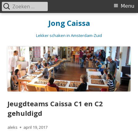
Zoeken
Primair
Menu
naar:
menu
Spring
Jong Caissa
naar
inhoud
Lekker schaken in Amsterdam-Zuid
Jeugdteams Caissa C1 en C2
gehuldigd
Auteur
Gepubliceerd
aleks
april 19, 2017
op