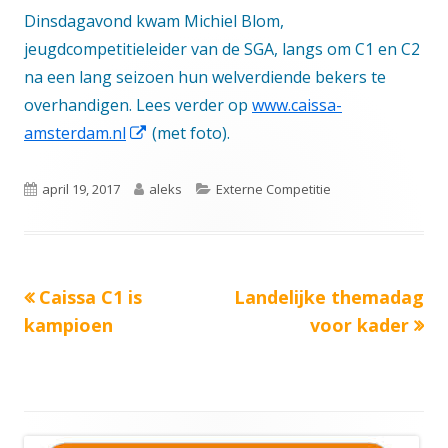
Dinsdagavond kwam Michiel Blom,
jeugdcompetitieleider van de SGA, langs om C1 en C2
na een lang seizoen hun welverdiende bekers te
overhandigen. Lees verder op
www.caissa-
Opent
amsterdam.nl
(met foto).
in
een
Gepubliceerd
Auteur
Categorieën
april 19, 2017
aleks
Externe Competitie
nieuw
op
venster
Vorige
Volgende
Caissa C1 is
Landelijke themadag
Bericht
bericht:
bericht:
kampioen
voor kader
navigatie