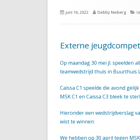
in
Gepubliceerd
Auteur
C
juni 16, 2022
Debby Nieberg
U
een
op
nieuw
venster
Externe jeugdcompetit
Op maandag 30 mei jl. speelden a
teamwedstrijd thuis in Buurthuis L
Caissa C1 speelde die avond gelij
MSK C1 en Caissa C3 bleek te ster
Hieronder een wedstrijdverslag va
wist te winnen:
We hebben op 30 april tegen MSK 