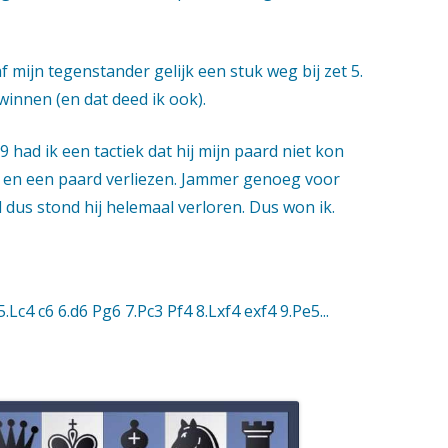
f mijn tegenstander gelijk een stuk weg bij zet 5.
winnen (en dat deed ik ook).
 9 had ik een tactiek dat hij mijn paard niet kon
n en een paard verliezen. Jammer genoeg voor
 dus stond hij helemaal verloren. Dus won ik.
5.Lc4 c6 6.d6 Pg6 7.Pc3 Pf4 8.Lxf4 exf4 9.Pe5...