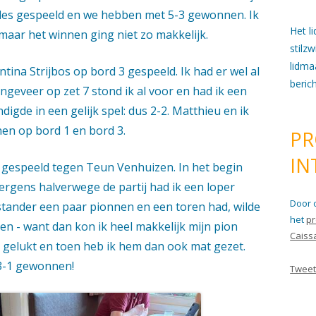
des gespeeld en we hebben met 5-3 gewonnen. Ik
Het l
maar het winnen ging niet zo makkelijk.
stilz
lidma
tina Strijbos op bord 3 gespeeld. Ik had er wel al
beric
ngeveer op zet 7 stond ik al voor en had ik een
digde in een gelijk spel: dus 2-2. Matthieu en ik
en op bord 1 en bord 3.
PR
IN
 gespeeld tegen Teun Venhuizen. In het begin
rgens halverwege de partij had ik een loper
Door 
tander een paar pionnen en een toren had, wilde
het
pr
en - want dan kon ik heel makkelijk mijn pion
Caiss
t gelukt en toen heb ik hem dan ook mat gezet.
3-1 gewonnen!
Tweet