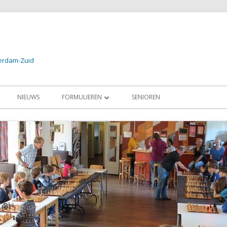
terdam-Zuid
NIEUWS
FORMULIEREN
SENIOREN
24
AANMELDEN PROEFLES / LID
2024
AANMELDEN SCHAAKSCHOOL