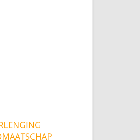
n de 2e klasse!
RLENGING
DMAATSCHAP