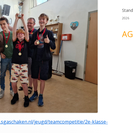
Stand
2026
AG
.sgaschaken.nl/jeugd/teamcompetitie/2e-klasse-