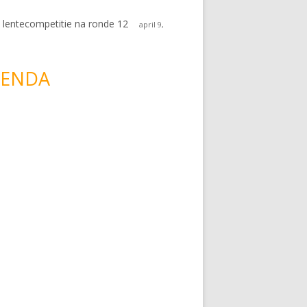
 lentecompetitie na ronde 12
april 9,
ENDA