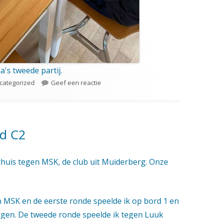
a's tweede partij.
tegorieën
op Externe jeugdcompetitie op 30 mei jl.
categorized
Geef een reactie
jd C2
 thuis tegen MSK, de club uit Muiderberg. Onze
n MSK en de eerste ronde speelde ik op bord 1 en
gen. De tweede ronde speelde ik tegen Luuk