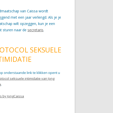
idmaatschap van Caissa wordt
wijgend met een jaar verlengd. Als je je
atschap wilt opzeggen, kun je een
ht sturen naar de
secretaris
.
OTOCOL SEKSUELE
TIMIDATIE
op onderstaande link te klikken opent u
otocol seksuele intimidatie van Jong
a
.
s by JongCaissa