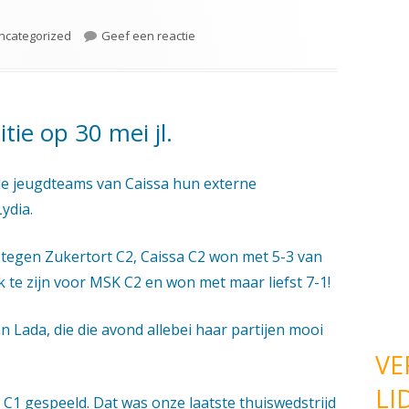
ategorieën
op Caissa C3 overtuigend kampioen va
ncategorized
Geef een reactie
ie op 30 mei jl.
lle jeugdteams van Caissa hun externe
ydia.
k tegen Zukertort C2, Caissa C2 won met 5-3 van
k te zijn voor MSK C2 en won met maar liefst 7-1!
n Lada, die die avond allebei haar partijen mooi
VE
LI
C1 gespeeld. Dat was onze laatste thuiswedstrijd