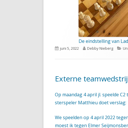
De eindstelling van Lad
Gepubliceerd
Auteur
Ca
juni 5, 2022
Debby Nieberg
Un
op
Externe teamwedstri
Op maandag 4 april jl. speelde C2
sterspeler Matthieu doet verslag:
We speelden op 4 april 2022 tege
moest ik tegen Elmer Seijmonsber