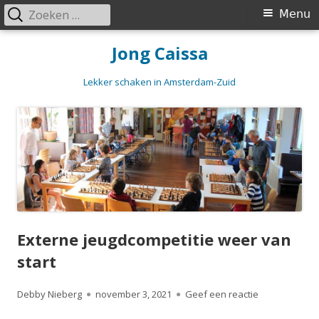
Zoeken
Primair
Menu
naar:
menu
Spring
Jong Caissa
naar
inhoud
Lekker schaken in Amsterdam-Zuid
Externe jeugdcompetitie weer van
start
Auteur
Gepubliceerd
op Externe je
Debby Nieberg
november 3, 2021
Geef een reactie
op