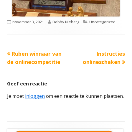
Gepubliceerd
Auteur
Categorieën
november 3, 2021
Debby Nieberg
Uncategorized
op
Vorige
Volgende
Ruben winnaar van
Instructies
Bericht
bericht:
bericht:
de onlinecompetitie
onlineschaken
navigatie
Geef een reactie
Je moet
inloggen
om een reactie te kunnen plaatsen.