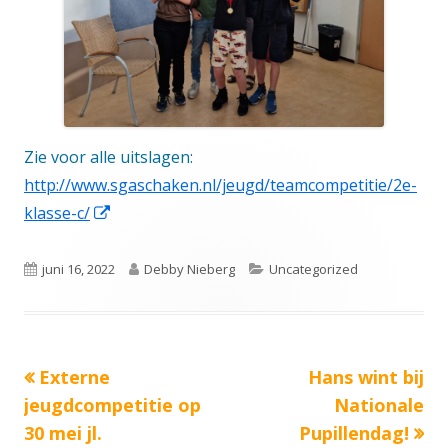
Zie voor alle uitslagen:
http://www.sgaschaken.nl/jeugd/teamcompetitie/2e-
Opent
klasse-c/
in
een
Gepubliceerd
Auteur
Categorieën
juni 16, 2022
Debby Nieberg
Uncategorized
nieuw
op
venster
Vorige
Volgende
Externe
Hans wint bij
Bericht
bericht:
bericht:
jeugdcompetitie op
Nationale
navigatie
30 mei jl.
Pupillendag!