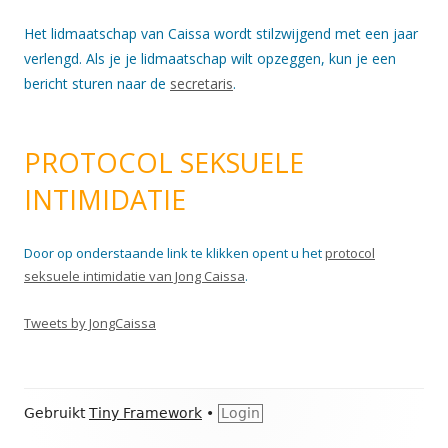
Het lidmaatschap van Caissa wordt stilzwijgend met een jaar
verlengd. Als je je lidmaatschap wilt opzeggen, kun je een
bericht sturen naar de
secretaris
.
PROTOCOL SEKSUELE
INTIMIDATIE
Door op onderstaande link te klikken opent u het
protocol
seksuele intimidatie van Jong Caissa
.
Tweets by JongCaissa
Footer
Gebruikt
Tiny Framework
•
Login
inhoud