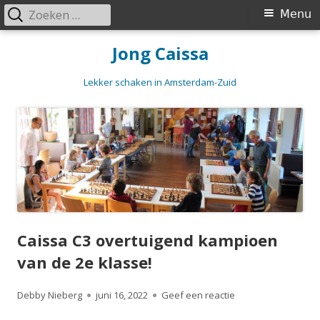
Zoeken
Primair
Menu
naar:
menu
Spring
Jong Caissa
naar
inhoud
Lekker schaken in Amsterdam-Zuid
Caissa C3 overtuigend kampioen
van de 2e klasse!
Auteur
Gepubliceerd
op Caissa C3 overt
Debby Nieberg
juni 16, 2022
Geef een reactie
op