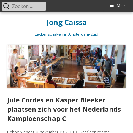
Zoeken
Primair
Menu
naar:
menu
Spring
Jong Caissa
naar
inhoud
Lekker schaken in Amsterdam-Zuid
Jule Cordes en Kasper Bleeker
plaatsen zich voor het Nederlands
Kampioenschap C
Auteur
Gepubliceerd
op Jule Cord
Debby Nieberg
november 19, 2018
Geef een reactie