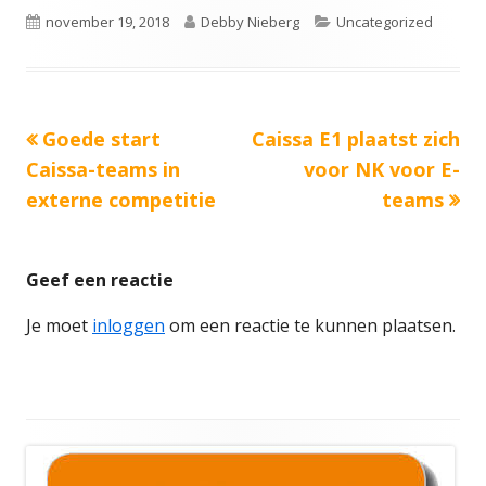
Gepubliceerd
Auteur
Categorieën
november 19, 2018
Debby Nieberg
Uncategorized
op
Vorige
Volgende
Goede start
Caissa E1 plaatst zich
Bericht
bericht:
bericht:
Caissa-teams in
voor NK voor E-
navigatie
externe competitie
teams
Geef een reactie
Je moet
inloggen
om een reactie te kunnen plaatsen.
Hoofd