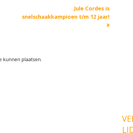
Volgende
Jule Cordes is
bericht:
snelschaakkampioen t/m 12 jaar!
e kunnen plaatsen.
VE
LI