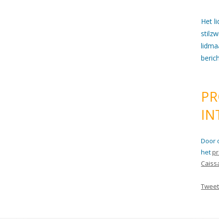
Het l
stilz
lidma
beric
PR
IN
Door 
het
pr
Caiss
Tweet