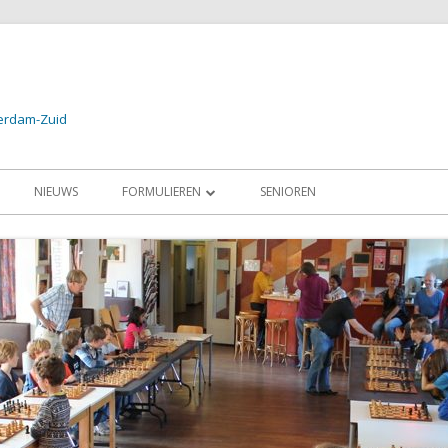
terdam-Zuid
NIEUWS
FORMULIEREN
SENIOREN
24
AANMELDEN PROEFLES / LID
2024
AANMELDEN SCHAAKSCHOOL