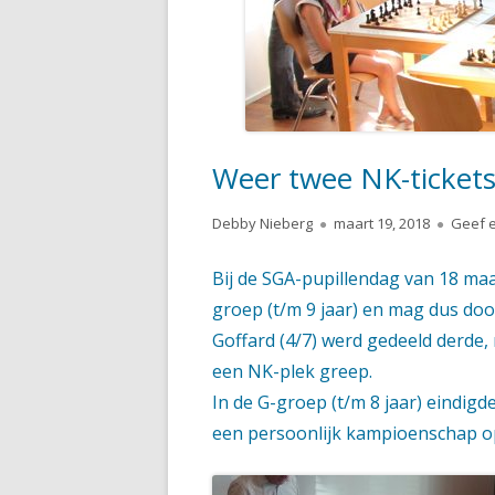
HANDIGE DOCUMENTEN
ASPIRANTEN, HERFST 2023
SUPERSTERREN, HERFST 2023
Weer twee NK-tickets
Auteur
Gepubliceerd
Debby Nieberg
maart 19, 2018
Geef e
op
Bij de SGA-pupillendag van 18 maar
groep (t/m 9 jaar) en mag dus do
Goffard (4/7) werd gedeeld derde,
een NK-plek greep.
In de G-groep (t/m 8 jaar) eindigd
een persoonlijk kampioenschap op