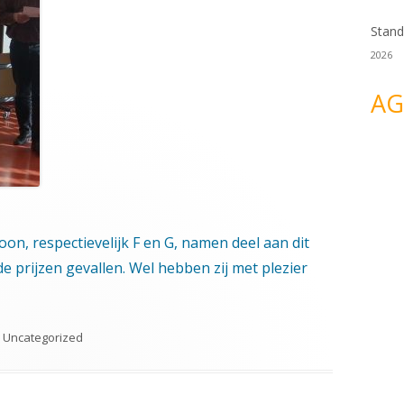
Stand
2026
AG
on, respectievelijk F en G, namen deel aan dit
de prijzen gevallen. Wel hebben zij met plezier
Categorieën
Uncategorized