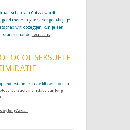
idmaatschap van Caissa wordt
wijgend met een jaar verlengd. Als je je
atschap wilt opzeggen, kun je een
ht sturen naar de
secretaris
.
OTOCOL SEKSUELE
TIMIDATIE
op onderstaande link te klikken opent u
otocol seksuele intimidatie van Jong
a
.
s by JongCaissa