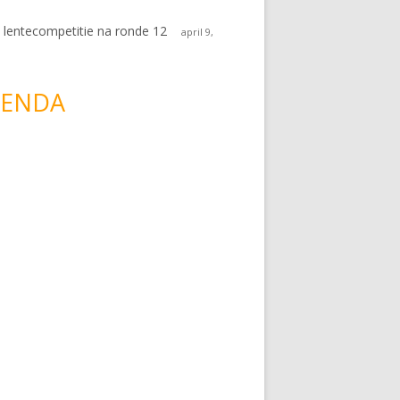
 lentecompetitie na ronde 12
april 9,
ENDA