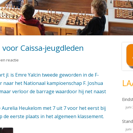
 voor Caissa-jeugdleden
Ho
si
op Weer twee NK-tickets voor Caissa-jeugdleden
en reactie
t jl. is Emre Yalcin tweede geworden in de F-
LA
or naar het Nationaal kampioenschap F. Joshua
 maar verloor de barrage waardoor hij net naast
Einds
e Aurelia Heukelom met 7 uit 7 voor het eerst bij
juni
 de eerste plaats in het algemeen klassement.
Stand
juni