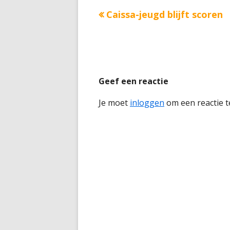
Vorige
Caissa-jeugd blijft scoren
Bericht
bericht:
navigatie
Geef een reactie
Je moet
inloggen
om een reactie t