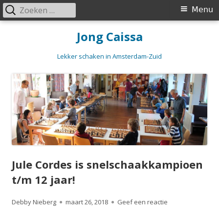
Zoeken
Primair
Menu
naar:
menu
Spring
Jong Caissa
naar
inhoud
Lekker schaken in Amsterdam-Zuid
Jule Cordes is snelschaakkampioen
t/m 12 jaar!
Auteur
Gepubliceerd
op Jule Cordes is
Debby Nieberg
maart 26, 2018
Geef een reactie
op