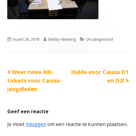
Gepubliceerd
Auteur
Categorieën
maart 26, 2018
Debby Nieberg
Uncategorized
op
Vorige
Volgende
Weer twee NK-
Hulde voor Caissa D1
Bericht
bericht:
bericht:
tickets voor Caissa-
en D2!
navigatie
jeugdleden
Geef een reactie
Je moet
inloggen
om een reactie te kunnen plaatsen.