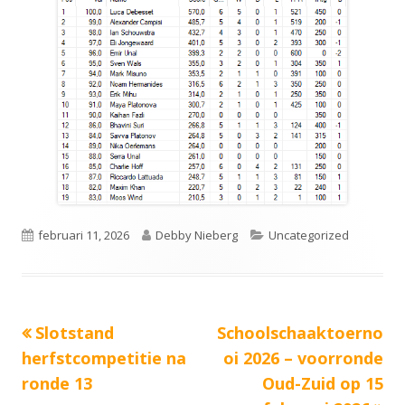
Gepubliceerd
Auteur
Categorieën
februari 11, 2026
Debby Nieberg
Uncategorized
op
Vorige
Volgende
Slotstand
Schoolschaaktoerno
Bericht
bericht:
bericht:
herfstcompetitie na
oi 2026 – voorronde
navigatie
ronde 13
Oud-Zuid op 15