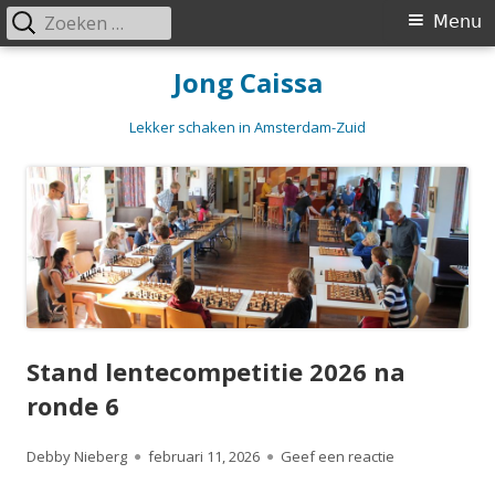
Zoeken
Primair
Menu
naar:
menu
Spring
Jong Caissa
naar
inhoud
Lekker schaken in Amsterdam-Zuid
Stand lentecompetitie 2026 na
ronde 6
Auteur
Gepubliceerd
op Stand lente
Debby Nieberg
februari 11, 2026
Geef een reactie
op