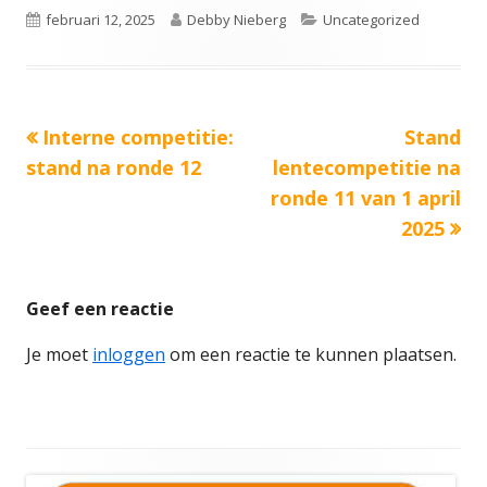
Gepubliceerd
Auteur
Categorieën
februari 12, 2025
Debby Nieberg
Uncategorized
op
Vorige
Volgend
Interne competitie:
Stand
Bericht
bericht:
bericht:
stand na ronde 12
lentecompetitie na
navigatie
ronde 11 van 1 april
2025
Geef een reactie
Je moet
inloggen
om een reactie te kunnen plaatsen.