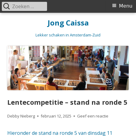
Zoeken
Primair
Menu
naar:
menu
Spring
Jong Caissa
naar
inhoud
Lekker schaken in Amsterdam-Zuid
Lentecompetitie – stand na ronde 5
Auteur
Gepubliceerd
op Lentecompet
Debby Nieberg
februari 12, 2025
Geef een reactie
op
Hieronder de stand na ronde 5 van dinsdag 11