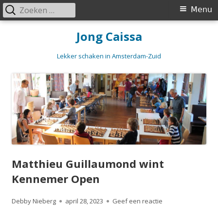
Zoeken
Primair
Menu
naar:
menu
Spring
Jong Caissa
naar
inhoud
Lekker schaken in Amsterdam-Zuid
Matthieu Guillaumond wint
Kennemer Open
Auteur
Gepubliceerd
op Matthieu Guil
Debby Nieberg
april 28, 2023
Geef een reactie
op