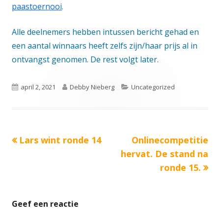
paastoernooi
.
Alle deelnemers hebben intussen bericht gehad en
een aantal winnaars heeft zelfs zijn/haar prijs al in
ontvangst genomen. De rest volgt later.
Gepubliceerd
Auteur
Categorieën
april 2, 2021
Debby Nieberg
Uncategorized
op
Vorige
Volgende
Lars wint ronde 14
Onlinecompetitie
Bericht
bericht:
bericht:
hervat. De stand na
navigatie
ronde 15.
Geef een reactie