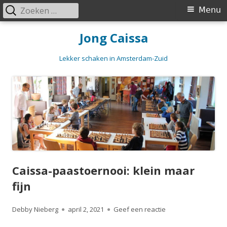
Zoeken
Primair
Menu
naar:
menu
Spring
Jong Caissa
naar
inhoud
Lekker schaken in Amsterdam-Zuid
Caissa-paastoernooi: klein maar
fijn
Auteur
Gepubliceerd
op Caissa-paastoern
Debby Nieberg
april 2, 2021
Geef een reactie
op