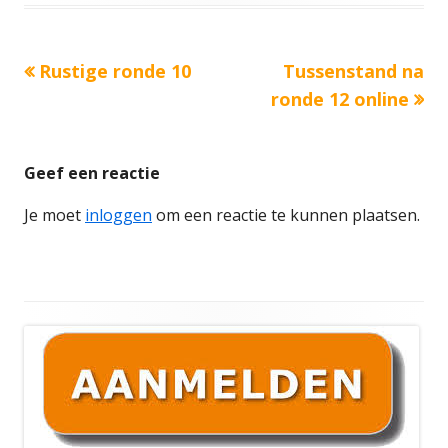
Vorige
Volgende
Rustige ronde 10
Tussenstand na
Bericht
bericht:
bericht:
ronde 12 online
navigatie
Geef een reactie
Je moet
inloggen
om een reactie te kunnen plaatsen.
Hoofd
sidebar