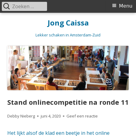
Zoeken
Primair
Menu
naar:
menu
Spring
Jong Caissa
naar
inhoud
Lekker schaken in Amsterdam-Zuid
Stand onlinecompetitie na ronde 11
Auteur
Gepubliceerd
op Stand onlinecomp
Debby Nieberg
juni 4, 2020
Geef een reactie
op
Het lijkt alsof de klad een beetje in het online