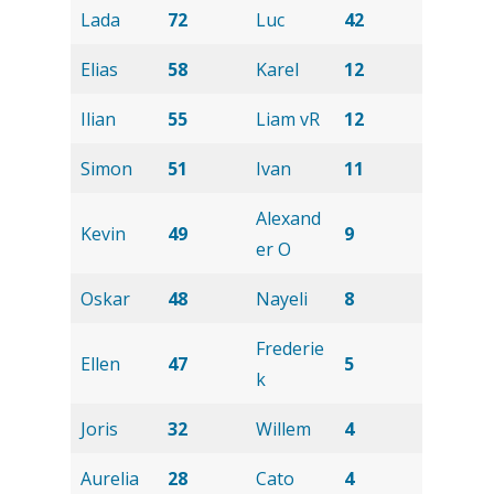
Lada
72
Luc
42
Elias
58
Karel
12
Ilian
55
Liam vR
12
Simon
51
Ivan
11
Alexand
Kevin
49
9
er O
Oskar
48
Nayeli
8
Frederie
Ellen
47
5
k
Joris
32
Willem
4
Aurelia
28
Cato
4