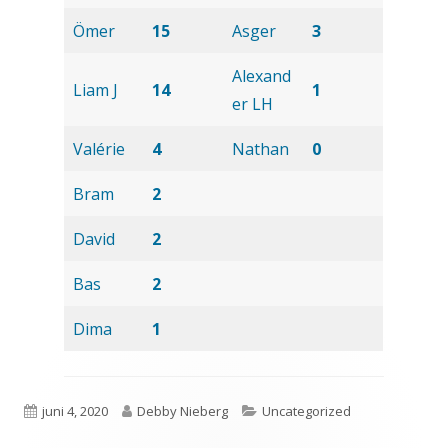
Ömer
15
Asger
3
Alexand
Liam J
14
1
er LH
Valérie
4
Nathan
0
Bram
2
David
2
Bas
2
Dima
1
Gepubliceerd
Auteur
Categorieën
juni 4, 2020
Debby Nieberg
Uncategorized
op