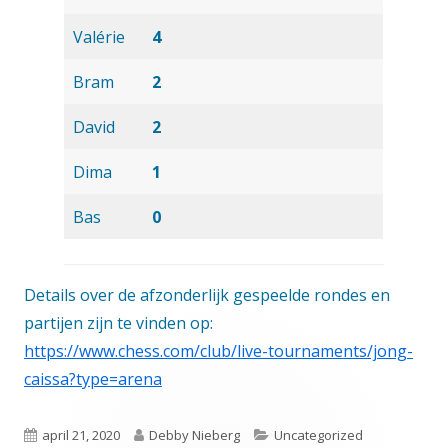
Valérie
4
Bram
2
David
2
Dima
1
Bas
0
Details over de afzonderlijk gespeelde rondes en
partijen zijn te vinden op:
https://www.chess.com/club/live-tournaments/jong-
caissa?type=arena
Gepubliceerd
Auteur
Categorieën
april 21, 2020
Debby Nieberg
Uncategorized