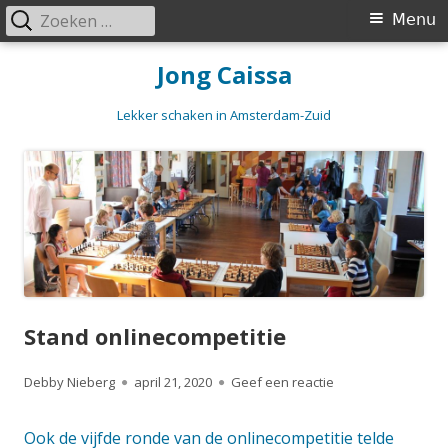
Zoeken
Primair
Menu
naar:
menu
Spring
Jong Caissa
naar
inhoud
Lekker schaken in Amsterdam-Zuid
Stand onlinecompetitie
Auteur
Gepubliceerd
op Stand onlinecom
Debby Nieberg
april 21, 2020
Geef een reactie
op
Ook de vijfde ronde van de onlinecompetitie telde