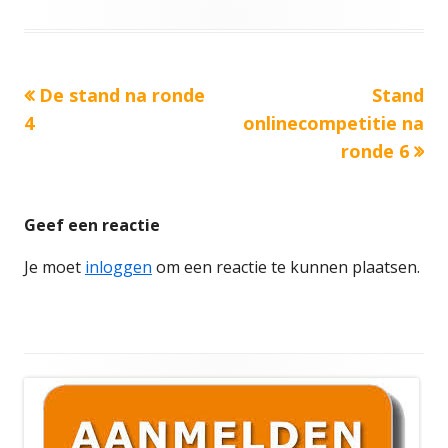
op
Vorige
Volgend
De stand na ronde
Stand
Bericht
bericht:
bericht:
4
onlinecompetitie na
navigatie
ronde 6
Geef een reactie
Je moet
inloggen
om een reactie te kunnen plaatsen.
Hoofd
sidebar