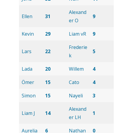
Alexand
Ellen
31
9
er O
Kevin
29
Liam vR
9
Frederie
Lars
22
5
k
Lada
20
Willem
4
Ömer
15
Cato
4
Simon
15
Nayeli
3
Alexand
Liam J
14
1
er LH
Aurelia
6
Nathan
0