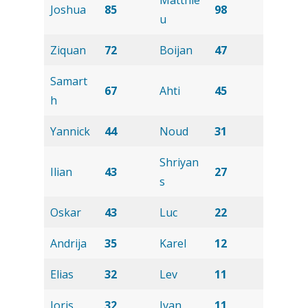
Joshua
85
98
u
Ziquan
72
Boijan
47
Samart
67
Ahti
45
h
Yannick
44
Noud
31
Shriyan
Ilian
43
27
s
Oskar
43
Luc
22
Andrija
35
Karel
12
Elias
32
Lev
11
Joris
32
Ivan
11