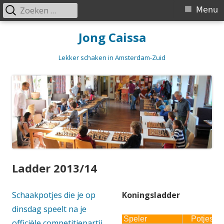
Zoeken
Primair
Menu
naar:
menu
Spring
Jong Caissa
naar
inhoud
Lekker schaken in Amsterdam-Zuid
Ladder 2013/14
Schaakpotjes die je op
Koningsladder
dinsdag speelt na je
officiële competitiepartij