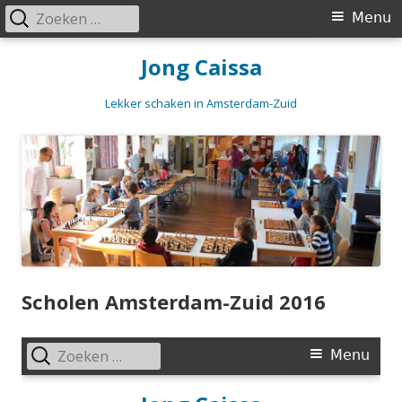
Zoeken
Primair
Menu
naar:
menu
Spring
Jong Caissa
naar
inhoud
Lekker schaken in Amsterdam-Zuid
Scholen Amsterdam-Zuid 2016