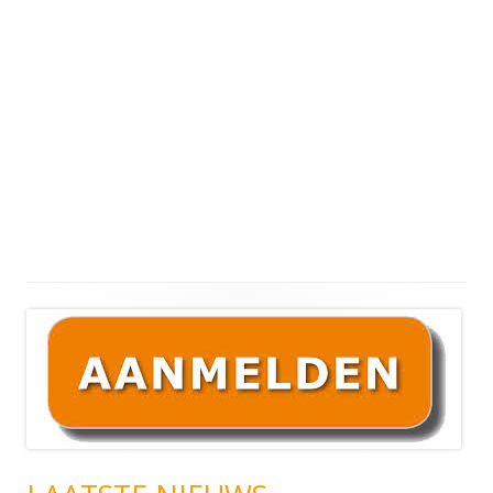
Hoofd
sidebar