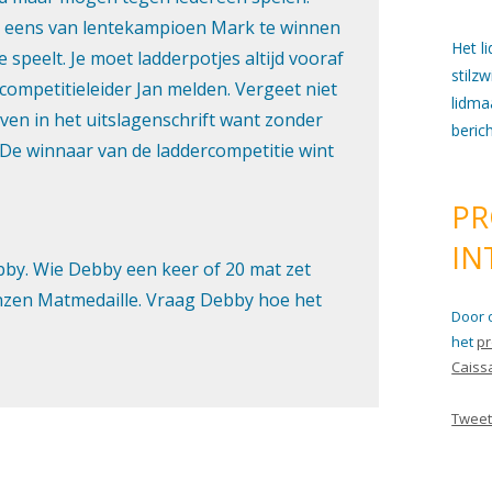
Het l
stilz
lidma
beric
PR
IN
Door 
het
pr
Caiss
Tweet