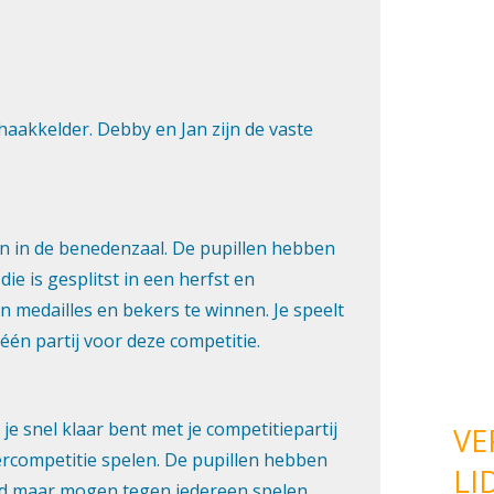
VE
LI