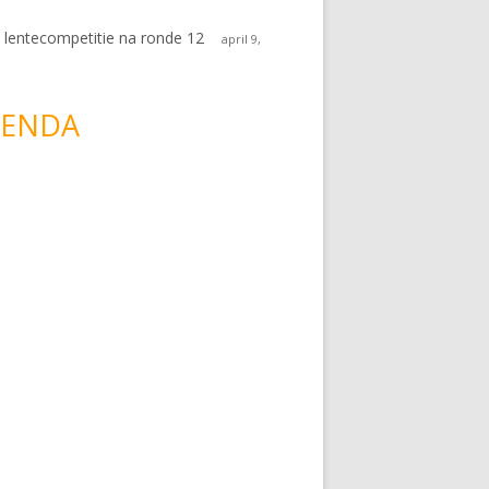
 lentecompetitie na ronde 12
april 9,
ENDA