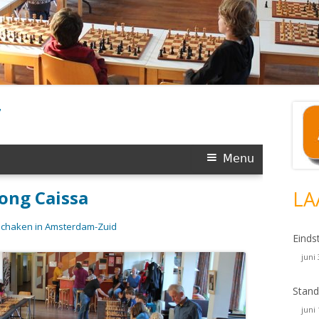
7
Ho
si
LA
Einds
juni
Stand
juni