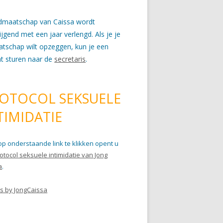
idmaatschap van Caissa wordt
wijgend met een jaar verlengd. Als je je
atschap wilt opzeggen, kun je een
ht sturen naar de
secretaris
.
OTOCOL SEKSUELE
TIMIDATIE
op onderstaande link te klikken opent u
otocol seksuele intimidatie van Jong
a
.
s by JongCaissa