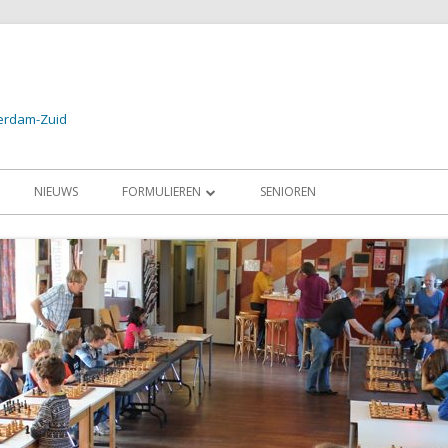
terdam-Zuid
NIEUWS
FORMULIEREN
SENIOREN
24
AANMELDEN PROEFLES / LID
2024
AANMELDEN SCHAAKSCHOOL