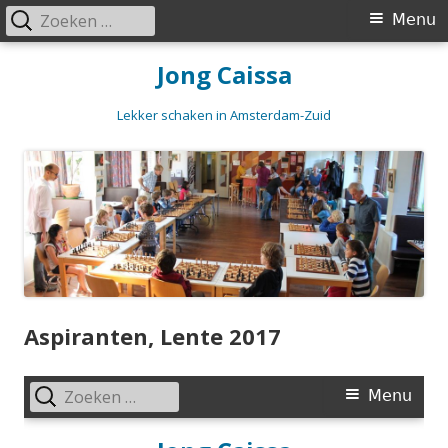
Zoeken
Primair
Menu
naar:
menu
Spring
Jong Caissa
naar
inhoud
Lekker schaken in Amsterdam-Zuid
Aspiranten, Lente 2017