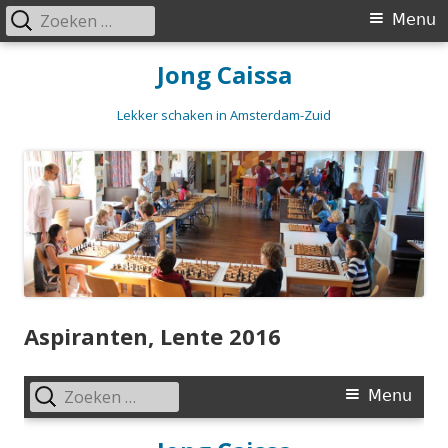
Zoeken
Primair
Menu
naar:
menu
Spring
Jong Caissa
naar
inhoud
Lekker schaken in Amsterdam-Zuid
Aspiranten, Lente 2016