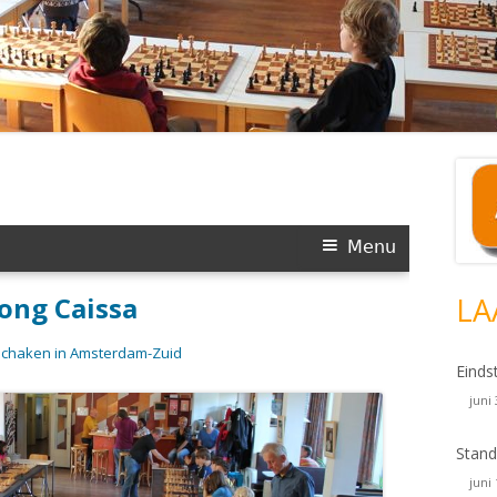
Ho
si
LA
Einds
juni
Stand
juni