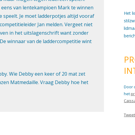
Het l
stilz
lidma
beric
PR
IN
Door 
het
pr
Caiss
Tweet