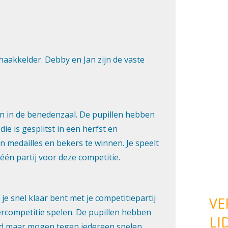
VE
LI