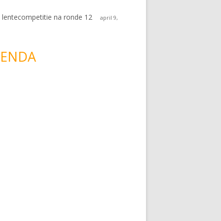
 lentecompetitie na ronde 12
april 9,
ENDA