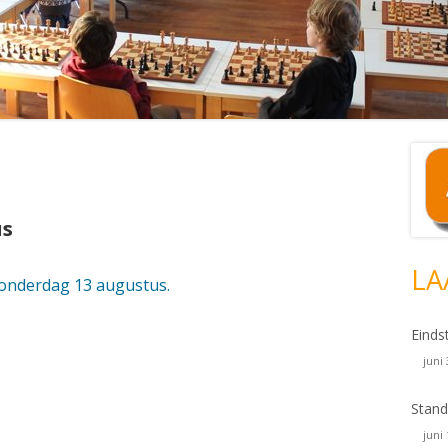
Ho
si
us
LA
donderdag 13 augustus.
Einds
juni
Stand
juni