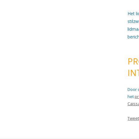
Het l
stilz
lidma
beric
PR
IN
Door 
het
pr
Caiss
Tweet