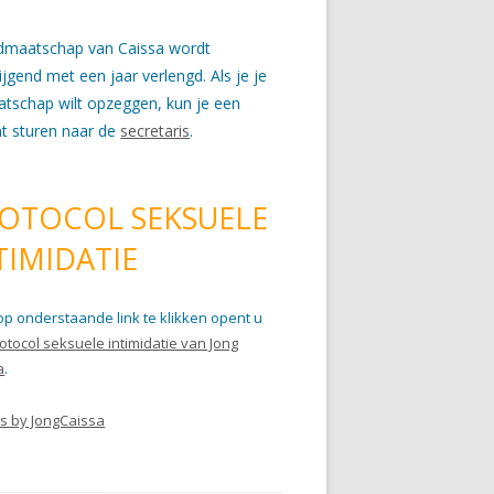
idmaatschap van Caissa wordt
wijgend met een jaar verlengd. Als je je
atschap wilt opzeggen, kun je een
ht sturen naar de
secretaris
.
OTOCOL SEKSUELE
TIMIDATIE
op onderstaande link te klikken opent u
otocol seksuele intimidatie van Jong
a
.
s by JongCaissa