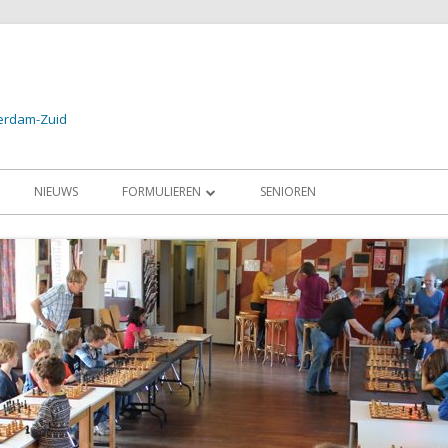
terdam-Zuid
NIEUWS
FORMULIEREN
SENIOREN
24
AANMELDEN PROEFLES / LID
2024
AANMELDEN SCHAAKSCHOOL