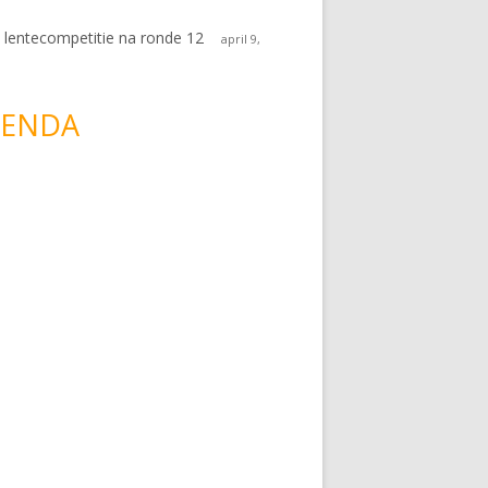
 lentecompetitie na ronde 12
april 9,
ENDA