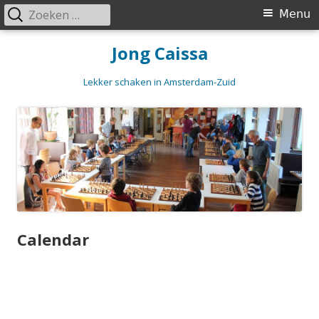
Zoeken
Primair
Menu
naar:
menu
Spring
Jong Caissa
naar
inhoud
Lekker schaken in Amsterdam-Zuid
Calendar