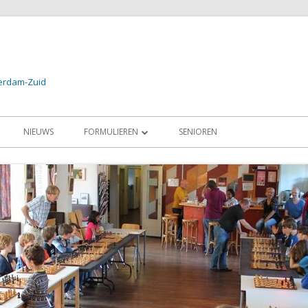
terdam-Zuid
NIEUWS
FORMULIEREN
SENIOREN
24
AANMELDEN PROEFLES / LID
2024
AANMELDEN SCHAAKSCHOOL